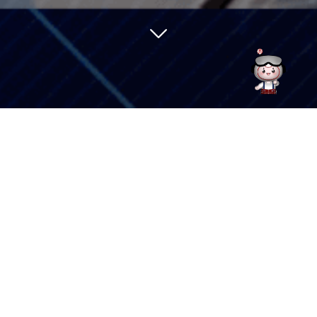
竞谈
2026-
公
中来股份-CMBU泰州基地BC-IV测试系统项目竞争性谈判公告
07-13
告：
附件：
竟谈文件发售登记表
招标