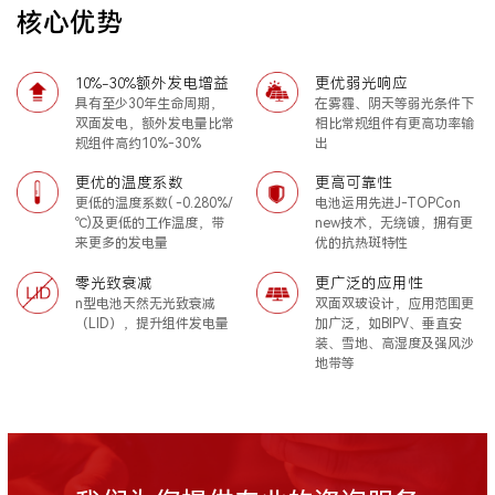
核心优势
10%-30%额外发电增益
更优弱光响应
具有至少30年生命周期，
在雾霾、阴天等弱光条件下
双面发电，额外发电量比常
相比常规组件有更高功率输
规组件高约10%-30%
出
更优的温度系数
更高可靠性
更低的温度系数( -0.280%/
电池运用先进J-TOPCon
℃)及更低的工作温度，带
new技术，无绕镀，拥有更
来更多的发电量
优的抗热斑特性
零光致衰减
更广泛的应用性
n型电池天然无光致衰减
双面双玻设计，应用范围更
（LID），提升组件发电量
加广泛，如BIPV、垂直安
装、雪地、高湿度及强风沙
地带等