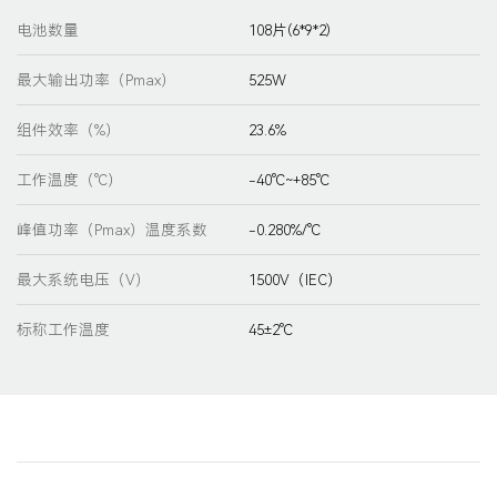
电池数量
108片(6*9*2)
最大输出功率（Pmax）
525W
组件效率（%）
23.6%
工作温度（℃）
-40℃~+85℃
峰值功率（Pmax）温度系数
-0.280%/℃
最大系统电压（V）
1500V（IEC）
标称工作温度
45±2℃