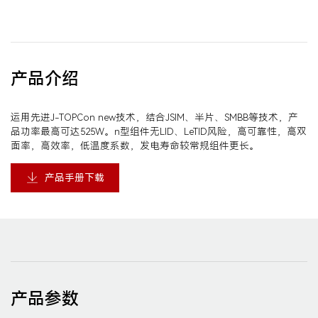
产品介绍
运用先进J-TOPCon new技术，结合JSIM、半片、SMBB等技术，产
品功率最高可达525W。n型组件无LID、LeTID风险，高可靠性，高双
面率，高效率，低温度系数，发电寿命较常规组件更长。
产品手册下载
产品参数