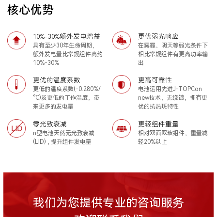
核心优势
10%-30%额外发电增益
更优弱光响应
具有至少30年生命周期，
在雾霾、阴天等弱光条件下
额外发电量比常规组件高约
相比常规组件有更高功率输
10%-30%
出
更优的温度系数
更高可靠性
更低的温度系数(-0.280%/
电池运用先进J-TOPCon
°C)及更低的工作温度，带
new技术，无绕镀，拥有更
来更多的发电量
优的抗热斑特性
零光致衰减
更轻组件重量
n型电池天然无光致衰减
相对双面双玻组件，重量减
(LID) , 提升组件发电量
轻20%以上
我们为您提供专业的咨询服务