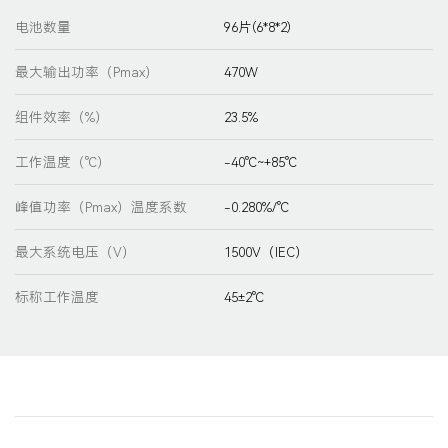
电池数量
96片(6*8*2)
最大输出功率（Pmax）
470W
组件效率（%）
23.5%
工作温度（℃）
-40℃~+85℃
峰值功率（Pmax）温度系数
-0.280%/℃
最大系统电压（V）
1500V（IEC）
标称工作温度
45±2℃