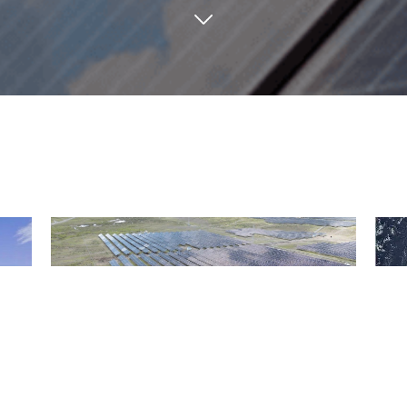
瞰景·西藏那曲 | 中来助“世界屋脊”50MW
敬畏
项目成功并网
海南