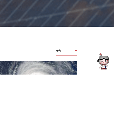
全部
自然，才能驾“御”自然 | 中来御风组件
文昌户用分布式项目无损抗“摩羯”