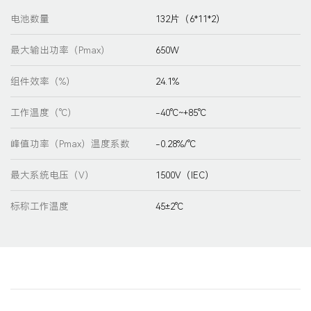
电池数量
132片（6*11*2）
最大输出功率（Pmax）
650W
组件效率（%）
24.1%
工作温度（℃）
-40℃~+85℃
峰值功率（Pmax）温度系数
-0.28%/℃
最大系统电压（V）
1500V（IEC）
标称工作温度
45±2℃