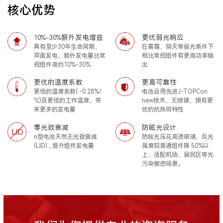
核心优势
10%-30%额外发电增益
更优弱光响应
具有至少30年生命周期，
在雾霾、阴天等弱光条件下
双面发电，额外发电量比常
相比常规组件有更高功率输
规组件高约10%-30%
出
更优的温度系数
更高可靠性
更低的温度系数( -0.28%/
电池运用先进J-TOPCon
℃)及更低的工作温度，带
new技术，无绕镀，拥有更
来更多的发电量
优的抗热斑特性
零光致衰减
防眩光设计
n型电池天然无光致衰减
防眩光压花高透玻璃，反光
(LID) , 提升组件发电量
强度较普通组件降 50%以
上，适配机场、居民区等光
污染敏感场景。