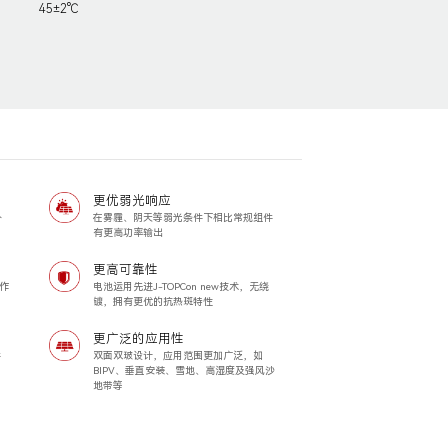
45±2℃
更优弱光响应
外
在雾霾、阴天等弱光条件下相比常规组件
有更高功率输出
更高可靠性
工作
电池运用先进J-TOPCon new技术，无绕
镀，拥有更优的抗热斑特性
更广泛的应用性
件
双面双玻设计，应用范围更加广泛，如
BIPV、垂直安装、雪地、高湿度及强风沙
地带等