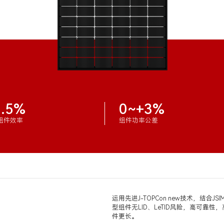
3.5%
0~+3%
组件效率
组件功率公差
运用先进J-TOPCon new技术，结合
型组件无LID、LeTID风险，高可
件更长。