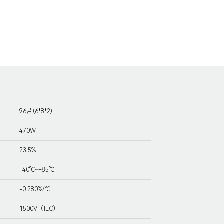
96片(6*8*2)
470W
23.5%
-40℃~+85℃
-0.280%/℃
1500V（IEC）