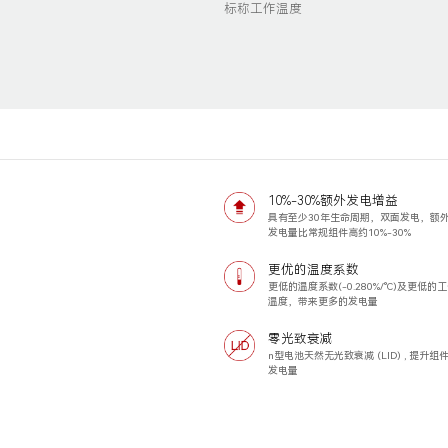
标称工作温度
10%-30%额外发电增益
具有至少30年生命周期，双面发电，额
发电量比常规组件高约10%-30%
更优的温度系数
更低的温度系数(-0.280%/°C)及更低的
温度，带来更多的发电量
零光致衰减
n型电池天然无光致衰减 (LID) , 提升组
发电量