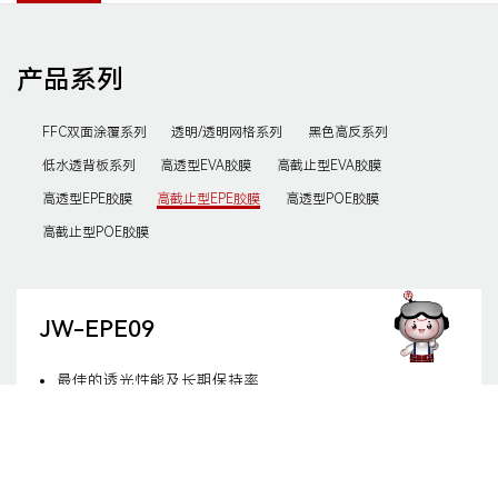
产品系列
FFC双面涂覆系列
透明/透明网格系列
黑色高反系列
低水透背板系列
高透型EVA胶膜
高截止型EVA胶膜
高透型EPE胶膜
高截止型EPE胶膜
高透型POE胶膜
高截止型POE胶膜
JW-EPE09
最佳的透光性能及长期保持率
优异的抗PID性能，抗极化及抗腐蚀能力强
出色的耐老化性能，长期保持耐紫外和耐湿热老化
优异的兼容性，与玻璃、焊带及汇流带、电池片、
背板等材料有良好的粘结性
最佳的可操作性，无滑移，层压排气性好、时间