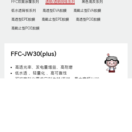
FFC双面涂覆系列
透明/透明网格系列
黑色高反系列
低水透背板系列
高透型EVA胶膜
高截止型EVA胶膜
高透型EPE胶膜
高截止型EPE胶膜
高透型POE胶膜
高截止型POE胶膜
FFC-JW30(plus)
高透光率、发电量增益、高耐磨
低水透 、轻量化 、高可靠性
可按客制化要求定制片材/卷材，最大宽幅1400mm
产品手册下载